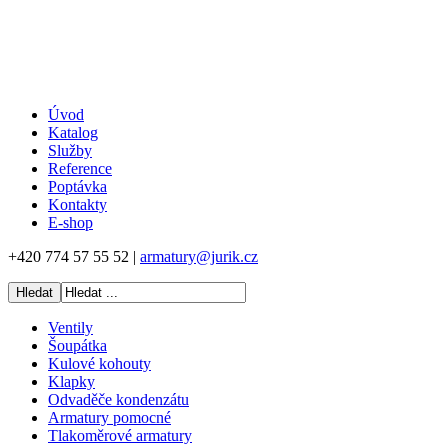
Úvod
Katalog
Služby
Reference
Poptávka
Kontakty
E-shop
+420 774 57 55 52 |
armatury@jurik.cz
Ventily
Šoupátka
Kulové kohouty
Klapky
Odvaděče kondenzátu
Armatury pomocné
Tlakoměrové armatury