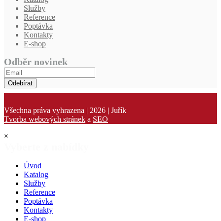
Služby
Reference
Poptávka
Kontakty
E-shop
Odběr novinek
Odebírat
Všechna práva vyhrazena | 2026 | Juřík
Tvorba webových stránek
a
SEO
×
Vyberte z nabídky
Úvod
Katalog
Služby
Reference
Poptávka
Kontakty
E-shop