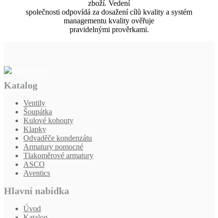
zboží. Vedení
společnosti odpovídá za dosažení cílů kvality a systém
managementu kvality ověřuje
pravidelnými prověrkami.
Katalog
Ventily
Šoupátka
Kulové kohouty
Klapky
Odvaděče kondenzátu
Armatury pomocné
Tlakoměrové armatury
ASCO
Aventics
Hlavní nabídka
Úvod
Katalog