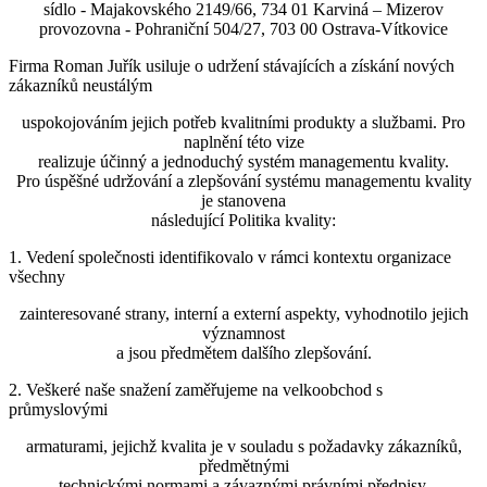
sídlo - Majakovského 2149/66, 734 01 Karviná – Mizerov
provozovna - Pohraniční 504/27, 703 00 Ostrava-Vítkovice
Firma Roman Juřík usiluje o udržení stávajících a získání nových
zákazníků neustálým
uspokojováním jejich potřeb kvalitními produkty a službami. Pro
naplnění této vize
realizuje účinný a jednoduchý systém managementu kvality.
Pro úspěšné udržování a zlepšování systému managementu kvality
je stanovena
následující Politika kvality:
1. Vedení společnosti identifikovalo v rámci kontextu organizace
všechny
zainteresované strany, interní a externí aspekty, vyhodnotilo jejich
významnost
a jsou předmětem dalšího zlepšování.
2. Veškeré naše snažení zaměřujeme na velkoobchod s
průmyslovými
armaturami, jejichž kvalita je v souladu s požadavky zákazníků,
předmětnými
technickými normami a závaznými právními předpisy.