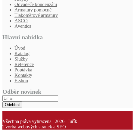
Odvaděče kondenzátu
Armatury pomocné
Tlakoměrové armatury
ASCO
Aventics
Hlavní nabídka
Úvod
Katalog
Služby
Reference
Poptávka
Kontakty
E-shop
Odběr novinek
Odebírat
Všechna práva vyhrazena | 2026 | Juřík
Tvorba webových stránek
a
SEO