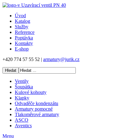
Úvod
Katalog
Služby
Reference
Poptávka
Kontakty
E-shop
+420 774 57 55 52 |
armatury@jurik.cz
Ventily
Šoupátka
Kulové kohouty
Klapky
Odvaděče kondenzátu
Armatury pomocné
Tlakoměrové armatury
ASCO
Aventics
Menu