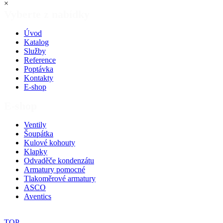
×
Vyberte z nabídky
Úvod
Katalog
Služby
Reference
Poptávka
Kontakty
E-shop
E-shop
Ventily
Šoupátka
Kulové kohouty
Klapky
Odvaděče kondenzátu
Armatury pomocné
Tlakoměrové armatury
ASCO
Aventics
TOP