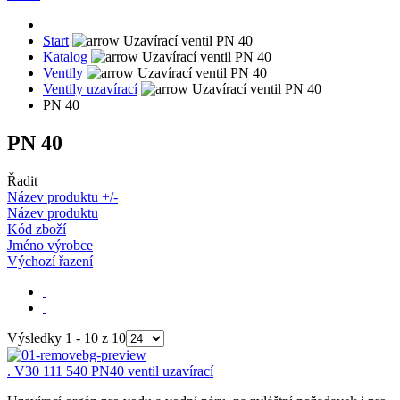
Start
Katalog
Ventily
Ventily uzavírací
PN 40
PN 40
Řadit
Název produktu +/-
Název produktu
Kód zboží
Jméno výrobce
Výchozí řazení
Výsledky 1 - 10 z 10
. V30 111 540 PN40 ventil uzavírací