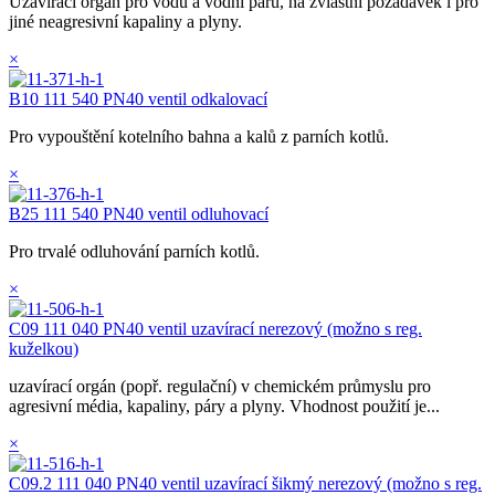
Uzavírací orgán pro vodu a vodní páru, na zvláštní požadavek i pro
jiné neagresivní kapaliny a plyny.
×
B10 111 540 PN40 ventil odkalovací
Pro vypouštění kotelního bahna a kalů z parních kotlů.
×
B25 111 540 PN40 ventil odluhovací
Pro trvalé odluhování parních kotlů.
×
C09 111 040 PN40 ventil uzavírací nerezový (možno s reg.
kuželkou)
uzavírací orgán (popř. regulační) v chemickém průmyslu pro
agresivní média, kapaliny, páry a plyny. Vhodnost použití je...
×
C09.2 111 040 PN40 ventil uzavírací šikmý nerezový (možno s reg.