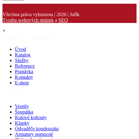
Všechna práva vyhrazena | 2026 | Juřík
Tvorba webových stránek
a
SEO
×
Vyberte z nabídky
Úvod
Katalog
Služby
Reference
Poptávka
Kontakty
E-shop
E-shop
Ventily
Šoupátka
Kulové kohouty
Klapky
Odvaděče kondenzátu
Armatury pomocné