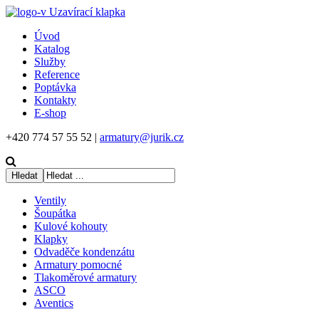
Úvod
Katalog
Služby
Reference
Poptávka
Kontakty
E-shop
+420 774 57 55 52 |
armatury@jurik.cz
Ventily
Šoupátka
Kulové kohouty
Klapky
Odvaděče kondenzátu
Armatury pomocné
Tlakoměrové armatury
ASCO
Aventics