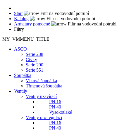
Start
Katalog
Armatury pomocné
Filtry
MY_VMMENU_TITLE
ASCO
Serie 238
Cívky
Serie 290
Serie 551
Šoupátka
Víková šoupátka
Třmenová šoupátka
Ventily
Ventily uzavírací
PN 16
PN 40
Vysokotlaké
Ventily pro regulaci
PN 16
PN 40