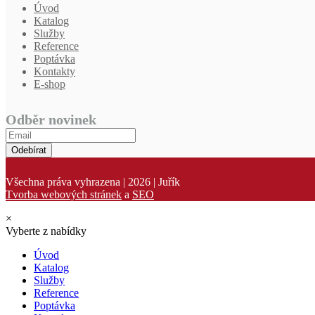
Úvod
Katalog
Služby
Reference
Poptávka
Kontakty
E-shop
Odběr novinek
Odebírat
Všechna práva vyhrazena | 2026 | Juřík
Tvorba webových stránek
a
SEO
×
Vyberte z nabídky
Úvod
Katalog
Služby
Reference
Poptávka