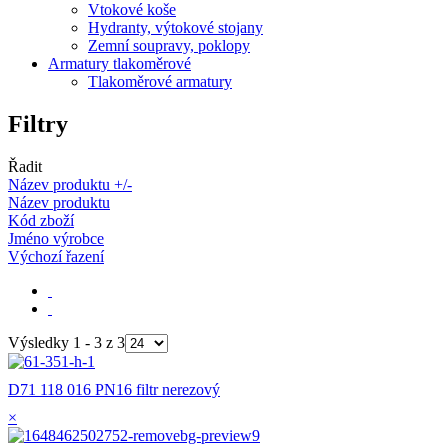
Vtokové koše
Hydranty, výtokové stojany
Zemní soupravy, poklopy
Armatury tlakoměrové
Tlakoměrové armatury
Filtry
Řadit
Název produktu +/-
Název produktu
Kód zboží
Jméno výrobce
Výchozí řazení
Výsledky 1 - 3 z 3
D71 118 016 PN16 filtr nerezový
×