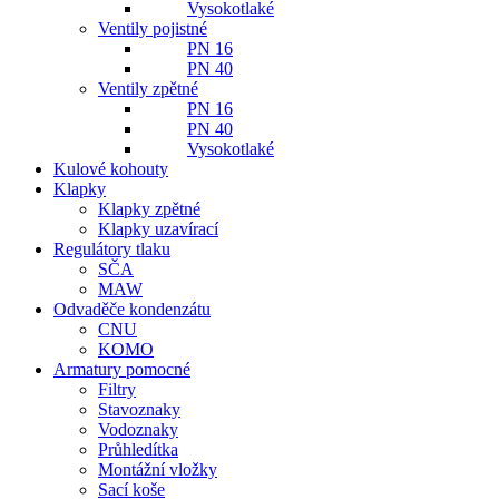
Vysokotlaké
Ventily pojistné
PN 16
PN 40
Ventily zpětné
PN 16
PN 40
Vysokotlaké
Kulové kohouty
Klapky
Klapky zpětné
Klapky uzavírací
Regulátory tlaku
SČA
MAW
Odvaděče kondenzátu
CNU
KOMO
Armatury pomocné
Filtry
Stavoznaky
Vodoznaky
Průhledítka
Montážní vložky
Sací koše