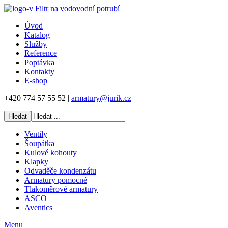
Úvod
Katalog
Služby
Reference
Poptávka
Kontakty
E-shop
+420 774 57 55 52 |
armatury@jurik.cz
Ventily
Šoupátka
Kulové kohouty
Klapky
Odvaděče kondenzátu
Armatury pomocné
Tlakoměrové armatury
ASCO
Aventics
Menu