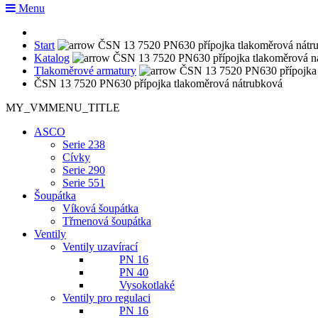
Menu
Start
Katalog
Tlakoměrové armatury
ČSN 13 7520 PN630 přípojka tlakoměrová nátrubková
MY_VMMENU_TITLE
ASCO
Serie 238
Cívky
Serie 290
Serie 551
Šoupátka
Víková šoupátka
Třmenová šoupátka
Ventily
Ventily uzavírací
PN 16
PN 40
Vysokotlaké
Ventily pro regulaci
PN 16