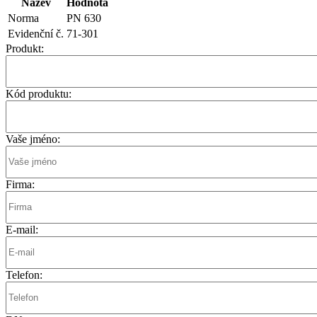
Název
Hodnota
Norma
PN 630
Evidenční č.
71-301
Produkt:
Kód produktu:
Vaše jméno:
Firma:
E-mail:
Telefon: