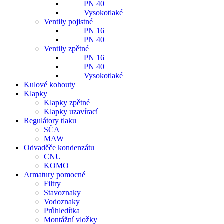
PN 40
Vysokotlaké
Ventily pojistné
PN 16
PN 40
Ventily zpětné
PN 16
PN 40
Vysokotlaké
Kulové kohouty
Klapky
Klapky zpětné
Klapky uzavírací
Regulátory tlaku
SČA
MAW
Odvaděče kondenzátu
CNU
KOMO
Armatury pomocné
Filtry
Stavoznaky
Vodoznaky
Průhledítka
Montážní vložky