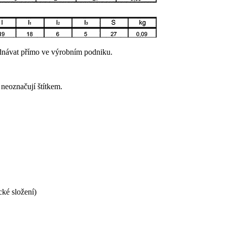
ednávat přímo ve výrobním podniku.
 neoznačují štítkem.
cké složení)