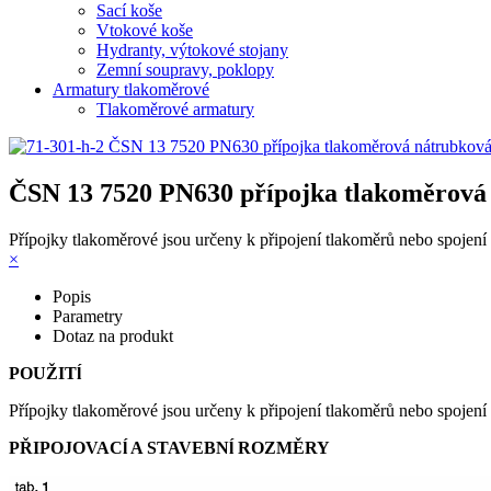
Sací koše
Vtokové koše
Hydranty, výtokové stojany
Zemní soupravy, poklopy
Armatury tlakoměrové
Tlakoměrové armatury
ČSN 13 7520 PN630 přípojka tlakoměrová
Přípojky tlakoměrové jsou určeny k připojení tlakoměrů nebo spojení
×
Popis
Parametry
Dotaz na produkt
POUŽITĺ
Přípojky tlakoměrové jsou určeny k připojení tlakoměrů nebo spojení 
PŘIPOJOVACĺ A STAVEBNĺ ROZMĚRY