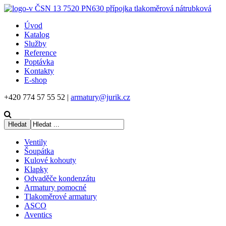
Úvod
Katalog
Služby
Reference
Poptávka
Kontakty
E-shop
+420 774 57 55 52 |
armatury@jurik.cz
Ventily
Šoupátka
Kulové kohouty
Klapky
Odvaděče kondenzátu
Armatury pomocné
Tlakoměrové armatury
ASCO
Aventics