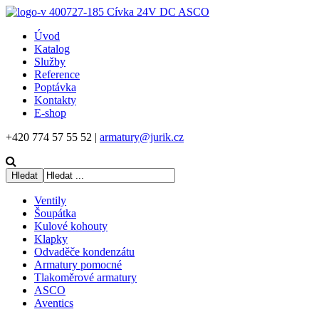
Úvod
Katalog
Služby
Reference
Poptávka
Kontakty
E-shop
+420 774 57 55 52 |
armatury@jurik.cz
Ventily
Šoupátka
Kulové kohouty
Klapky
Odvaděče kondenzátu
Armatury pomocné
Tlakoměrové armatury
ASCO
Aventics