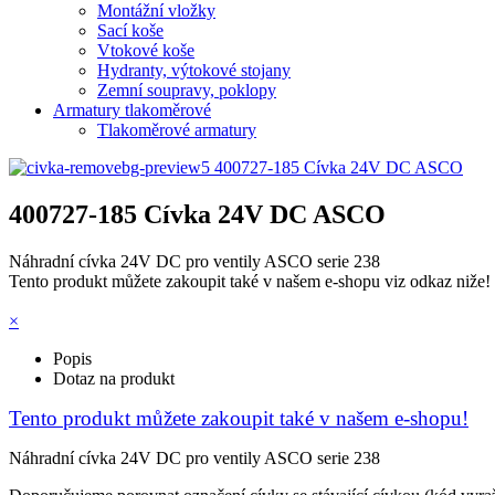
Montážní vložky
Sací koše
Vtokové koše
Hydranty, výtokové stojany
Zemní soupravy, poklopy
Armatury tlakoměrové
Tlakoměrové armatury
400727-185 Cívka 24V DC ASCO
Náhradní cívka 24V DC pro ventily ASCO serie 238
Tento produkt můžete zakoupit také v našem e-shopu viz odkaz niže!
×
Popis
Dotaz na produkt
Tento produkt můžete zakoupit také v našem e-shopu!
Náhradní cívka 24V DC pro ventily ASCO serie 238