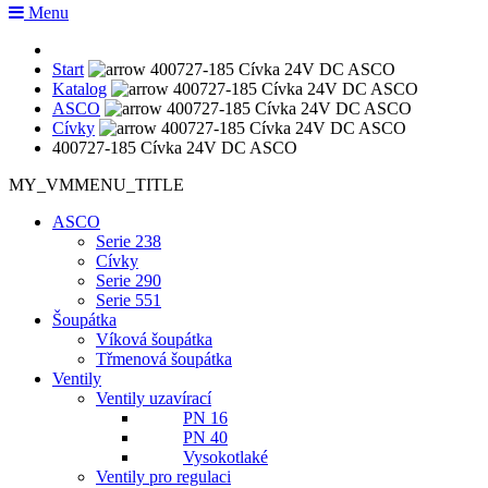
Menu
Start
Katalog
ASCO
Cívky
400727-185 Cívka 24V DC ASCO
MY_VMMENU_TITLE
ASCO
Serie 238
Cívky
Serie 290
Serie 551
Šoupátka
Víková šoupátka
Třmenová šoupátka
Ventily
Ventily uzavírací
PN 16
PN 40
Vysokotlaké
Ventily pro regulaci