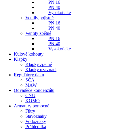
PN 16
PN 40
Vysokotlaké
Ventily pojistné
PN 16
PN 40
Ventily zpětné
PN 16
PN 40
Vysokotlaké
Kulové kohouty
Klapky
Klapky zpětné
Klapky uzavírací
Regulátory tlaku
SČA
MAW
Odvaděče kondenzátu
CNU
KOMO
Armatury pomocné
Filtry
Stavoznaky
Vodoznaky
Průhledítka