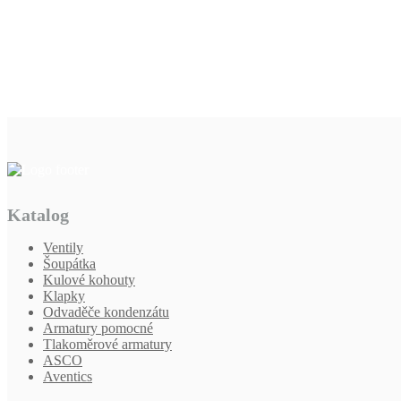
Katalog
Ventily
Šoupátka
Kulové kohouty
Klapky
Odvaděče kondenzátu
Armatury pomocné
Tlakoměrové armatury
ASCO
Aventics