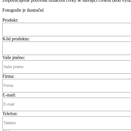
Doporučujeme porovnat označení cívky se stávající cívkou (kód vyraž
Fotografie je ilustrační
Produkt:
Kód produktu:
Vaše jméno:
Firma:
E-mail:
Telefon: