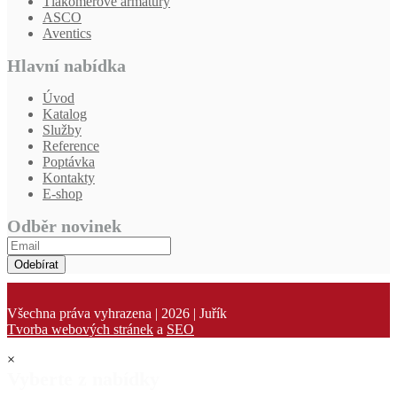
Tlakoměrové armatury
ASCO
Aventics
Hlavní nabídka
Úvod
Katalog
Služby
Reference
Poptávka
Kontakty
E-shop
Odběr novinek
Odebírat
Všechna práva vyhrazena | 2026 | Juřík
Tvorba webových stránek
a
SEO
×
Vyberte z nabídky