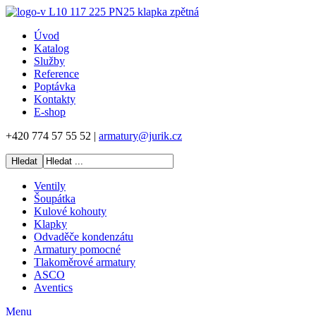
Úvod
Katalog
Služby
Reference
Poptávka
Kontakty
E-shop
+420 774 57 55 52 |
armatury@jurik.cz
Ventily
Šoupátka
Kulové kohouty
Klapky
Odvaděče kondenzátu
Armatury pomocné
Tlakoměrové armatury
ASCO
Aventics
Menu