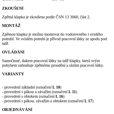
ZKOUŠENĺ
Zpětná klapka je zkoušena podle ČSN 13 3060, část 2.
MONTÁŽ
Zpětnou klapku je možno montovat do vodorovného i svislého
potrubí. Ve svislém potrubí je přívod pracovní látky ze spodu pod
talíř.
OVLÁDÁNĺ
Samočinné, tlakem pracovní látky na talíř klapky, která svým
pohybem zabraňuje zpětnému proudění a rázům pracovní látky.
VARIANTY
- provedení základní (označení
L 10
)
- provedení s pákou a závažím (označení
L 11
)
- provedení s obtokem (označení
L 16
)
- provedení s pákou, závažím a obtokem (označení
L 17
)
OBJEDNÁVÁNĺ