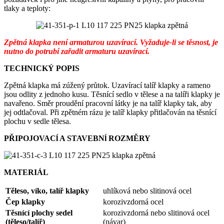
tlaky a teploty:
Zpětná klapka není armaturou uzavírací. Vyžaduje-li se těsnost, je
nutno do potrubí zařadit armaturu uzavírací.
TECHNICKÝ POPIS
Zpětná klapka má zúžený průtok. Uzavírací talíř klapky a rameno
jsou odlity z jednoho kusu. Těsnící sedlo v tělese a na talíři klapky je
navařeno. Směr proudění pracovní látky je na talíř klapky tak, aby
jej odtlačoval. Při zpětném rázu je talíř klapky přitlačován na těsnící
plochu v sedle tělesa.
PŘIPOJOVACĺ A STAVEBNĺ ROZMĚRY
MATERIÁL
Těleso, víko, talíř klapky
uhlíková nebo slitinová ocel
Čep klapky
korozivzdorná ocel
Těsnící plochy sedel
korozivzdorná nebo slitinová ocel
(těleso/talíř)
(návar)