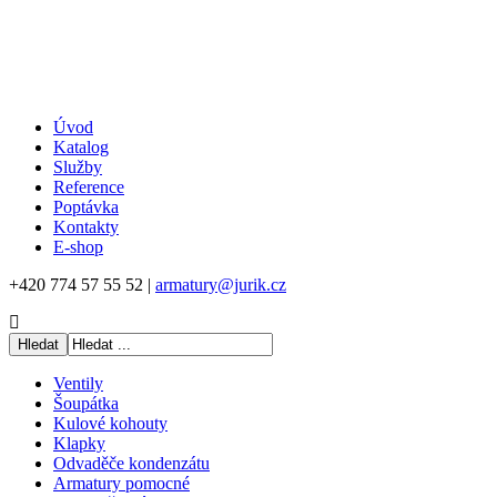
Úvod
Katalog
Služby
Reference
Poptávka
Kontakty
E-shop
+420 774 57 55 52 |
armatury@jurik.cz
Ventily
Šoupátka
Kulové kohouty
Klapky
Odvaděče kondenzátu
Armatury pomocné