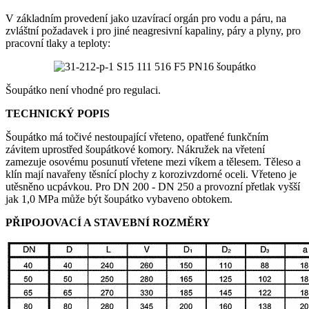
V základním provedení jako uzavírací orgán pro vodu a páru, na
zvláštní požadavek i pro jiné neagresivní kapaliny, páry a plyny, pro
pracovní tlaky a teploty:
Šoupátko není vhodné pro regulaci.
TECHNICKÝ POPIS
Šoupátko má točivé nestoupající vřeteno, opatřené funkčním
závitem uprostřed šoupátkové komory. Nákružek na vřetení
zamezuje osovému posunutí vřetene mezi víkem a tělesem. Těleso a
klín mají navařeny těsnící plochy z korozivzdorné oceli. Vřeteno je
utěsněno ucpávkou. Pro DN 200 - DN 250 a provozní přetlak vyšší
jak 1,0 MPa může být šoupátko vybaveno obtokem.
PŘIPOJOVACÍ A STAVEBNÍ ROZMĚRY