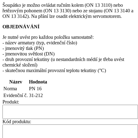
Šoupátko je možno ovládat ručním kolem (ON 13 3110) nebo
řetězovým pohonem (ON 13 3130) nebo ze stojanu (ON 13 3140 a
ON 13 3142). Na přání lze osadit elektrickým servomotorem.
OBJEDNÁVÁNÍ
Je nutné uvést pro každou položku samostatně:
- název armatury (typ, evidenční číslo)
- jmenovitý tlak (PN)
- jmenovitou světlost (DN)
- druh provozní tekutiny (u nestandardních médií je třeba uvést
chemické složení)
- skutečnou maximální provozní teplotu tekutiny (°C)
Název
Hodnota
Norma
PN 16
Evidenční č.
31-212
Produkt:
Kód produktu: