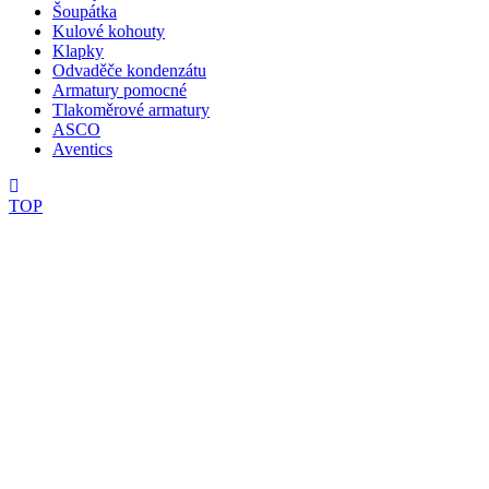
Šoupátka
Kulové kohouty
Klapky
Odvaděče kondenzátu
Armatury pomocné
Tlakoměrové armatury
ASCO
Aventics
TOP