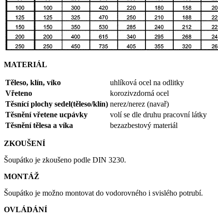
MATERIÁL
Těleso, klín, víko
uhlíková ocel na odlitky
Vřeteno
korozivzdorná ocel
Těsnící plochy sedel(těleso/klín)
nerez/nerez (navař)
Těsnění vřetene ucpávky
volí se dle druhu pracovní látky
Těsnění tělesa a víka
bezazbestový materiál
ZKOUŠENÍ
Šoupátko je zkoušeno podle DIN 3230.
MONTÁŽ
Šoupátko je možno montovat do vodorovného i svislého potrubí.
OVLÁDÁNÍ