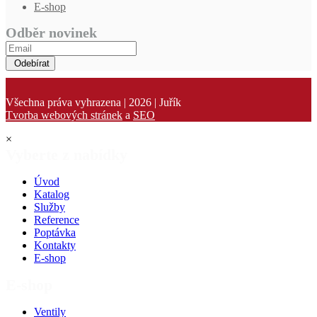
E-shop
Odběr novinek
Odebírat
Všechna práva vyhrazena | 2026 | Juřík
Tvorba webových stránek
a
SEO
×
Vyberte z nabídky
Úvod
Katalog
Služby
Reference
Poptávka
Kontakty
E-shop
E-shop
Ventily