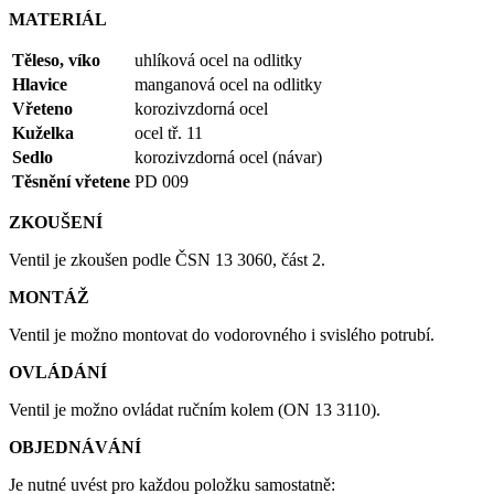
MATERIÁL
Těleso, víko
uhlíková ocel na odlitky
Hlavice
manganová ocel na odlitky
Vřeteno
korozivzdorná ocel
Kuželka
ocel tř. 11
Sedlo
korozivzdorná ocel (návar)
Těsnění vřetene
PD 009
ZKOUŠENÍ
Ventil je zkoušen podle ČSN 13 3060, část 2.
MONTÁŽ
Ventil je možno montovat do vodorovného i svislého potrubí.
OVLÁDÁNÍ
Ventil je možno ovládat ručním kolem (ON 13 3110).
OBJEDNÁVÁNÍ
Je nutné uvést pro každou položku samostatně: