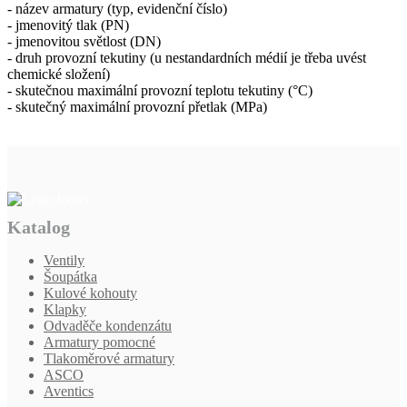
- název armatury (typ, evidenční číslo)
- jmenovitý tlak (PN)
- jmenovitou světlost (DN)
- druh provozní tekutiny (u nestandardních médií je třeba uvést
chemické složení)
- skutečnou maximální provozní teplotu tekutiny (°C)
- skutečný maximální provozní přetlak (MPa)
Katalog
Ventily
Šoupátka
Kulové kohouty
Klapky
Odvaděče kondenzátu
Armatury pomocné
Tlakoměrové armatury
ASCO
Aventics