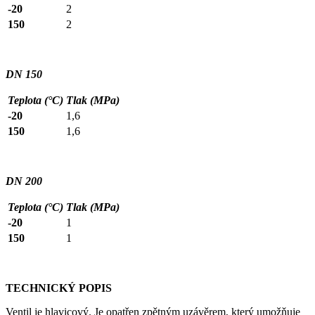
-20
2
150
2
DN 150
Teplota (°C)
Tlak (MPa)
-20
1,6
150
1,6
DN 200
Teplota (°C)
Tlak (MPa)
-20
1
150
1
TECHNICKÝ POPIS
Ventil je hlavicový. Je opatřen zpětným uzávěrem, který umožňuje