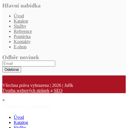
Hlavní nabídka
Úvod
Katalog
Služby
Reference
Poptávka
Kontakty
E-shop
Odběr novinek
Odebírat
Všechna práva vyhrazena | 2026 | Juřík
Tvorba webových stránek
a
SEO
×
Vyberte z nabídky
Úvod
Katalog
Služby