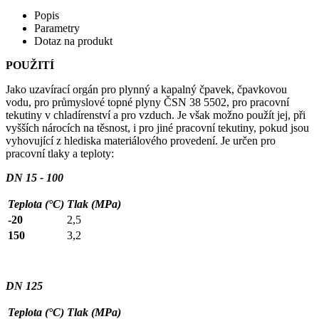
Popis
Parametry
Dotaz na produkt
POUŽITÍ
Jako uzavírací orgán pro plynný a kapalný čpavek, čpavkovou
vodu, pro průmyslové topné plyny ČSN 38 5502, pro pracovní
tekutiny v chladírenství a pro vzduch. Je však možno použít jej, při
vyšších nárocích na těsnost, i pro jiné pracovní tekutiny, pokud jsou
vyhovující z hlediska materiálového provedení. Je určen pro
pracovní tlaky a teploty:
DN 15 - 100
Teplota (°C)
Tlak (MPa)
-20
2,5
150
3,2
DN 125
Teplota (°C)
Tlak (MPa)