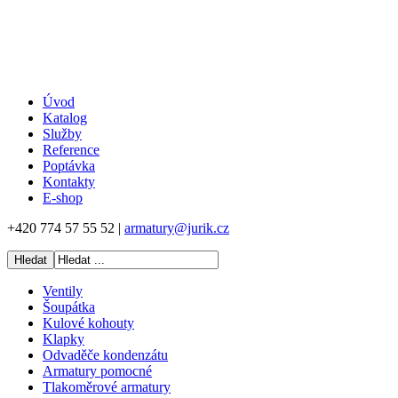
Úvod
Katalog
Služby
Reference
Poptávka
Kontakty
E-shop
+420 774 57 55 52 |
armatury@jurik.cz
Ventily
Šoupátka
Kulové kohouty
Klapky
Odvaděče kondenzátu
Armatury pomocné
Tlakoměrové armatury