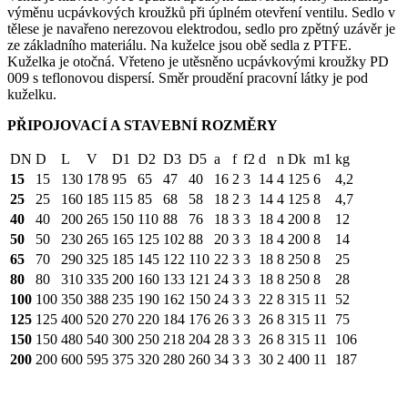
výměnu ucpávkových kroužků při úplném otevření ventilu. Sedlo v
tělese je navařeno nerezovou elektrodou, sedlo pro zpětný uzávěr je
ze základního materiálu. Na kuželce jsou obě sedla z PTFE.
Kuželka je otočná. Vřeteno je utěsněno ucpávkovými kroužky PD
009 s teflonovou dispersí. Směr proudění pracovní látky je pod
kuželku.
PŘIPOJOVACÍ A STAVEBNÍ ROZMĚRY
DN
D
L
V
D1
D2
D3
D5
a
f
f2
d
n
Dk
m1
kg
15
15
130
178
95
65
47
40
16
2
3
14
4
125
6
4,2
25
25
160
185
115
85
68
58
18
2
3
14
4
125
8
4,7
40
40
200
265
150
110
88
76
18
3
3
18
4
200
8
12
50
50
230
265
165
125
102
88
20
3
3
18
4
200
8
14
65
70
290
325
185
145
122
110
22
3
3
18
8
250
8
25
80
80
310
335
200
160
133
121
24
3
3
18
8
250
8
28
100
100
350
388
235
190
162
150
24
3
3
22
8
315
11
52
125
125
400
520
270
220
184
176
26
3
3
26
8
315
11
75
150
150
480
540
300
250
218
204
28
3
3
26
8
315
11
106
200
200
600
595
375
320
280
260
34
3
3
30
2
400
11
187