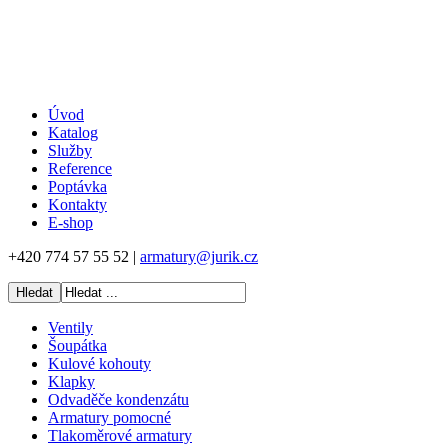
Úvod
Katalog
Služby
Reference
Poptávka
Kontakty
E-shop
+420 774 57 55 52 |
armatury@jurik.cz
Ventily
Šoupátka
Kulové kohouty
Klapky
Odvaděče kondenzátu
Armatury pomocné
Tlakoměrové armatury