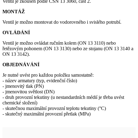
Ventil je zkoušen podle ČSN 13 3060, část 2.
MONTÁŽ
Ventil je možno montovat do vodorovného i svislého potrubí.
OVLÁDÁNÍ
Ventil je možno ovládat ručním kolem (ON 13 3110) nebo
řetězovým pohonem (ON 13 3130) nebo ze stojanu (ON 13 3140 a
ON 13 3142).
OBJEDNÁVÁNÍ
Je nutné uvést pro každou položku samostatně:
- název armatury (typ, evidenční číslo)
- jmenovitý tlak (PN)
- jmenovitou světlost (DN)
- druh provozní tekutiny (u nestandardních médií je třeba uvést
chemické složení)
- skutečnou maximální provozní teplotu tekutiny (°C)
- skutečný maximální provozní přetlak (MPa)