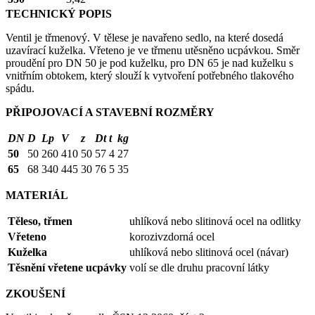
TECHNICKÝ POPIS
Ventil je třmenový. V tělese je navařeno sedlo, na které dosedá
uzavírací kuželka. Vřeteno je ve třmenu utěsněno ucpávkou. Směr
proudění pro DN 50 je pod kuželku, pro DN 65 je nad kuželku s
vnitřním obtokem, který slouží k vytvoření potřebného tlakového
spádu.
PŘIPOJOVACÍ A STAVEBNÍ ROZMĚRY
DN
D
Lp
V
z
Dt
t
kg
50
50
260
410
50
57
4
27
65
68
340
445
30
76
5
35
MATERIÁL
Těleso, třmen
uhlíková nebo slitinová ocel na odlitky
Vřeteno
korozivzdorná ocel
Kuželka
uhlíková nebo slitinová ocel (návar)
Těsnění vřetene ucpávky
volí se dle druhu pracovní látky
ZKOUŠENÍ