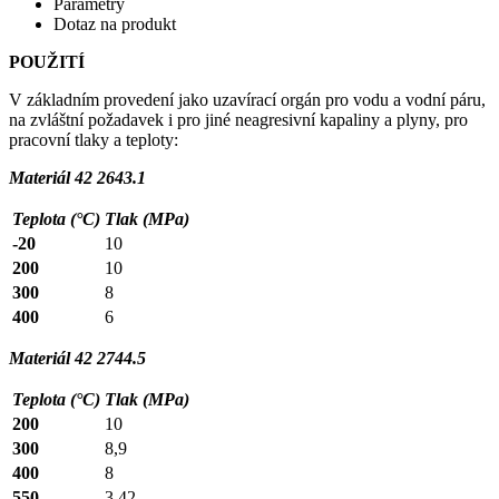
Parametry
Dotaz na produkt
POUŽITÍ
V základním provedení jako uzavírací orgán pro vodu a vodní páru,
na zvláštní požadavek i pro jiné neagresivní kapaliny a plyny, pro
pracovní tlaky a teploty:
Materiál 42 2643.1
Teplota (°C)
Tlak (MPa)
-20
10
200
10
300
8
400
6
Materiál 42 2744.5
Teplota (°C)
Tlak (MPa)
200
10
300
8,9
400
8
550
3,42