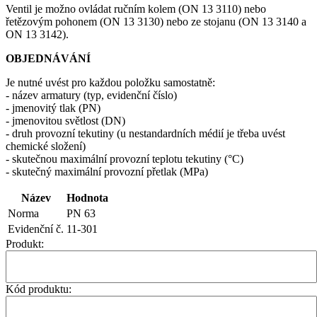
Ventil je možno ovládat ručním kolem (ON 13 3110) nebo
řetězovým pohonem (ON 13 3130) nebo ze stojanu (ON 13 3140 a
ON 13 3142).
OBJEDNÁVÁNÍ
Je nutné uvést pro každou položku samostatně:
- název armatury (typ, evidenční číslo)
- jmenovitý tlak (PN)
- jmenovitou světlost (DN)
- druh provozní tekutiny (u nestandardních médií je třeba uvést
chemické složení)
- skutečnou maximální provozní teplotu tekutiny (°C)
- skutečný maximální provozní přetlak (MPa)
Název
Hodnota
Norma
PN 63
Evidenční č.
11-301
Produkt:
Kód produktu: