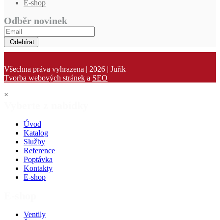
E-shop
Odběr novinek
Odebírat
Všechna práva vyhrazena | 2026 | Juřík
Tvorba webových stránek
a
SEO
×
Vyberte z nabídky
Úvod
Katalog
Služby
Reference
Poptávka
Kontakty
E-shop
E-shop
Ventily