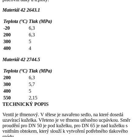
Materiál 42 2643.1
Teplota (°C)
Tlak (MPa)
-20
6,3
200
6,3
300
5
400
4
Materiál 42 2744.5
Teplota (°C)
Tlak (MPa)
200
6,3
300
5,7
400
5
550
2,15
TECHNICKÝ POPIS
Ventil je třmenový. V tělese je navařeno sedlo, na které dosedá
uzavírací kuželka. Vřeteno je ve třmenu utěsněno ucpávkou. Směr
proudění pro DN 50 je pod kuželku, pro DN 65 je nad kuželku s
vnitřním obtokem, který slouží k vytvoření potřebného tlakového
spádu.