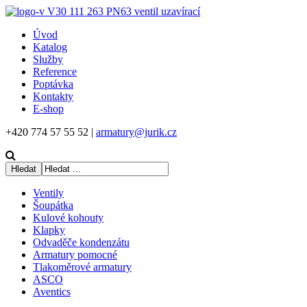
Úvod
Katalog
Služby
Reference
Poptávka
Kontakty
E-shop
+420 774 57 55 52 |
armatury@jurik.cz
Ventily
Šoupátka
Kulové kohouty
Klapky
Odvaděče kondenzátu
Armatury pomocné
Tlakoměrové armatury
ASCO
Aventics