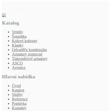
Katalog
Ventily
Šoupátka
Kulové kohouty
Klapky
Odvaděče kondenzátu
Armatury pomocné
Tlakoměrové armatury
ASCO
Aventics
Hlavní nabídka
Úvod
Katalog
Služby
Reference
Poptávka
Kontakty