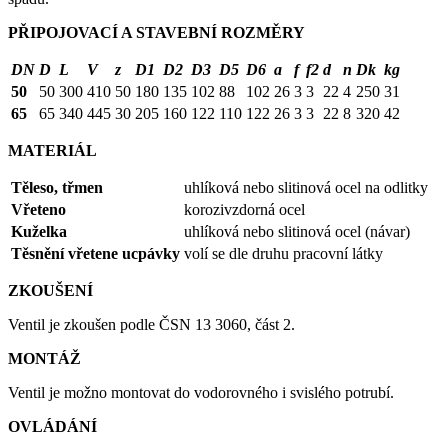
PŘIPOJOVACÍ A STAVEBNÍ ROZMĚRY
DN
D
L
V
z
D1
D2
D3
D5
D6
a
f
f2
d
n
Dk
kg
50
50
300
410
50
180
135
102
88
102
26
3
3
22
4
250
31
65
65
340
445
30
205
160
122
110
122
26
3
3
22
8
320
42
MATERIÁL
Těleso, třmen
uhlíková nebo slitinová ocel na odlitky
Vřeteno
korozivzdorná ocel
Kuželka
uhlíková nebo slitinová ocel (návar)
Těsnění vřetene ucpávky
volí se dle druhu pracovní látky
ZKOUŠENÍ
Ventil je zkoušen podle ČSN 13 3060, část 2.
MONTÁŽ
Ventil je možno montovat do vodorovného i svislého potrubí.
OVLÁDÁNÍ