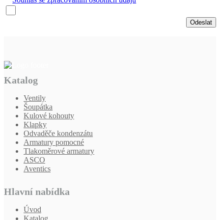
Odeslat
Katalog
Ventily
Šoupátka
Kulové kohouty
Klapky
Odvaděče kondenzátu
Armatury pomocné
Tlakoměrové armatury
ASCO
Aventics
Hlavní nabídka
Úvod
Katalog