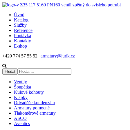
Úvod
Katalog
Služby
Reference
Poptávka
Kontakty
E-shop
+420 774 57 55 52 |
armatury@jurik.cz
Ventily
Šoupátka
Kulové kohouty
Klapky
Odvaděče kondenzátu
Armatury pomocné
Tlakoměrové armatury
ASCO
Aventics