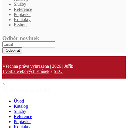
Služby
Reference
Poptávka
Kontakty
E-shop
Odběr novinek
Odebírat
Všechna práva vyhrazena | 2026 | Juřík
Tvorba webových stránek
a
SEO
×
Vyberte z nabídky
Úvod
Katalog
Služby
Reference
Poptávka
Kontakty