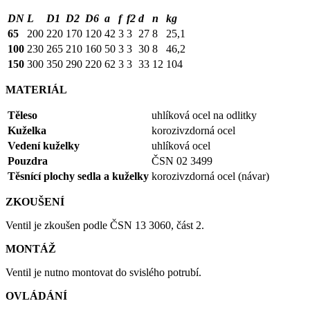
DN
L
D1
D2
D6
a
f
f2
d
n
kg
65
200
220
170
120
42
3
3
27
8
25,1
100
230
265
210
160
50
3
3
30
8
46,2
150
300
350
290
220
62
3
3
33
12
104
MATERIÁL
Těleso
uhlíková ocel na odlitky
Kuželka
korozivzdorná ocel
Vedení kuželky
uhlíková ocel
Pouzdra
ČSN 02 3499
Těsnící plochy sedla a kuželky
korozivzdorná ocel (návar)
ZKOUŠENÍ
Ventil je zkoušen podle ČSN 13 3060, část 2.
MONTÁŽ
Ventil je nutno montovat do svislého potrubí.
OVLÁDÁNÍ