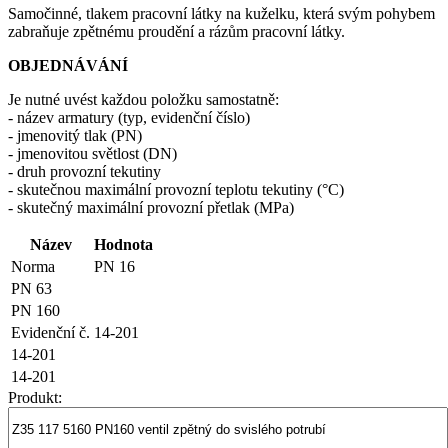
Samočinné, tlakem pracovní látky na kuželku, která svým pohybem
zabraňuje zpětnému proudění a rázům pracovní látky.
OBJEDNÁVÁNÍ
Je nutné uvést každou položku samostatně:
- název armatury (typ, evidenční číslo)
- jmenovitý tlak (PN)
- jmenovitou světlost (DN)
- druh provozní tekutiny
- skutečnou maximální provozní teplotu tekutiny (°C)
- skutečný maximální provozní přetlak (MPa)
Název
Hodnota
Norma
PN 16
PN 63
PN 160
Evidenční č.
14-201
14-201
14-201
Produkt: