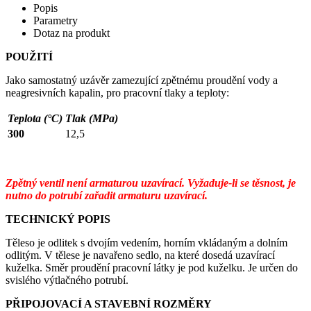
Popis
Parametry
Dotaz na produkt
POUŽITÍ
Jako samostatný uzávěr zamezující zpětnému proudění vody a
neagresivních kapalin, pro pracovní tlaky a teploty:
Teplota (°C)
Tlak (MPa)
300
12,5
Zpětný ventil není armaturou uzavírací. Vyžaduje-li se těsnost, je
nutno do potrubí zařadit armaturu uzavírací.
TECHNICKÝ POPIS
Těleso je odlitek s dvojím vedením, horním vkládaným a dolním
odlitým. V tělese je navařeno sedlo, na které dosedá uzavírací
kuželka. Směr proudění pracovní látky je pod kuželku. Je určen do
svislého výtlačného potrubí.
PŘIPOJOVACÍ A STAVEBNÍ ROZMĚRY